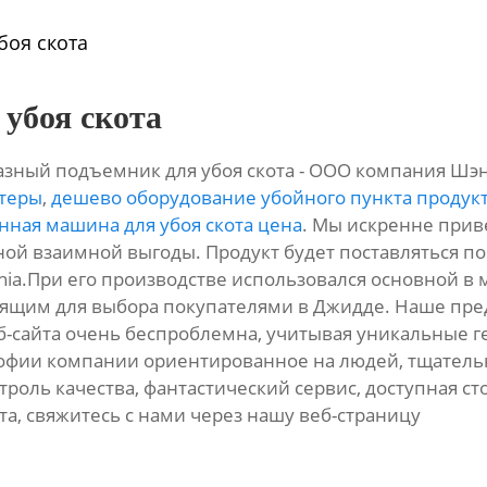
боя скота
убоя скота
разный подъемник для убоя скота - ООО компания Ш
ртеры
,
дешево оборудование убойного пункта продук
нная машина для убоя скота цена
. Мы искренне приве
ной взаимной выгоды. Продукт будет поставляться по 
delphia.При его производстве использовался основной
ходящим для выбора покупателями в Джидде. Наше пр
б-сайта очень беспроблемна, учитывая уникальные 
офии компании ориентированное на людей, тщательн
роль качества, фантастический сервис, доступная сто
а, свяжитесь с нами через нашу веб-страницу