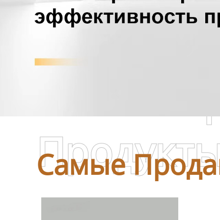
Самые П
Продукт
Самые Прода