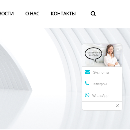
ВОСТИ
О HАС
КОНТАКТЫ

Эл. почта
Телефон
WhatsApp