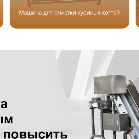
Машина для очистки куриных когтей