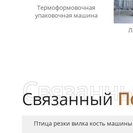
Термоформовочная
упаковочная машина
Л
Связанны
Связанный
П
Птица резки вилка кость машины