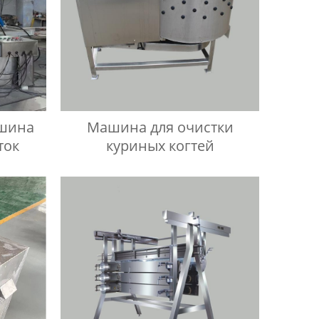
ашина
Машина для очистки
ток
куриных когтей