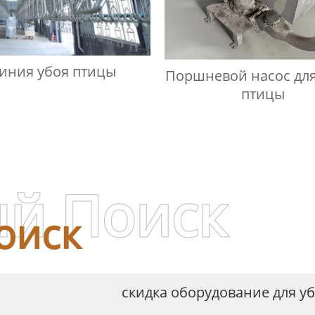
иния убоя птицы
Поршневой насос для
птицы
й Поиск
оиск
скидка оборудование для у