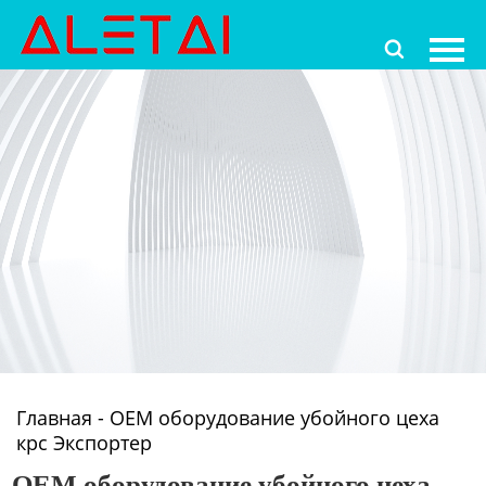
Главная

Продукция
Новости
О Hас
Контакты
Главная
-
OEM оборудование убойного цеха
крс Экспортер
OEM оборудование убойного цеха