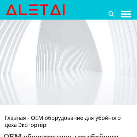
Главная

Продукция
Новости
О Hас
Контакты
Главная
-
OEM оборудование для убойного
цеха Экспортер
OEM оборудование для убойного