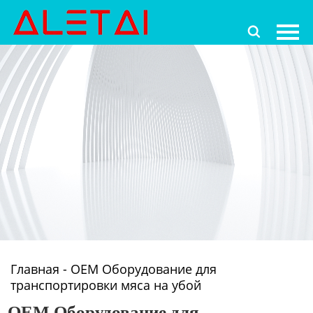
Главная

Продукция
Новости
О Hас
Контакты
Главная
-
OEM Оборудование для
транспортировки мяса на убой
OEM Оборудование для