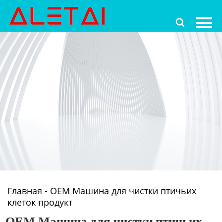
Главная

Продукция
Новости
О Hас
Контакты
Главная
-
OEM Машина для чистки птичьих
клеток продукт
OEM Машина для чистки птичьих