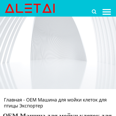
Главная

Продукция
Новости
О Hас
Контакты
Главная
-
OEM Машина для мойки клеток для
птицы Экспортер
OEM Машина для мойки клеток для