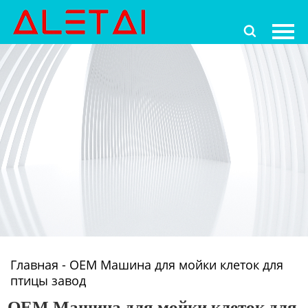
Главная

Продукция
Новости
О Hас
Контакты
Главная
-
OEM Машина для мойки клеток для
птицы завод
OEM Машина для мойки клеток для