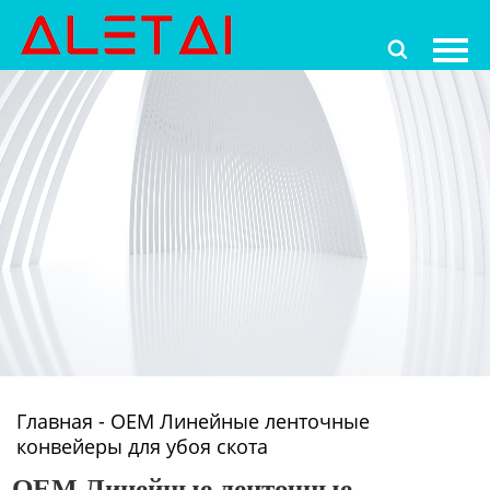
Главная

Продукция
Новости
О Hас
Контакты
Главная
-
OEM Линейные ленточные
конвейеры для убоя скота
OEM Линейные ленточные