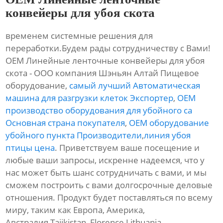
конвейеры для убоя скота
временем системные решения для
переработки.Будем рады сотрудничеству с Вами!
OEM Линейные ленточные конвейеры для убоя
скота - ООО компания Шэньян Алтай Пищевое
оборудование,
самый лучший Автоматическая
машина для разгрузки клеток Экспортер
,
OEM
производство оборудования для убойного са
Основная страна покупателя
,
OEM оборудование
убойного пункта Производители
,
линия убоя
птицы цена
. Приветствуем ваше посещение и
любые ваши запросы, искренне надеемся, что у
нас может быть шанс сотрудничать с вами, и мы
сможем построить с вами долгосрочные деловые
отношения. Продукт будет поставляться по всему
миру, таким как Европа, Америка,
Австралия,Tajikistan, Florence,Lithuania,