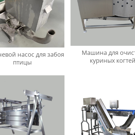
Машина для очис
евой насос для забоя
куриных когте
птицы