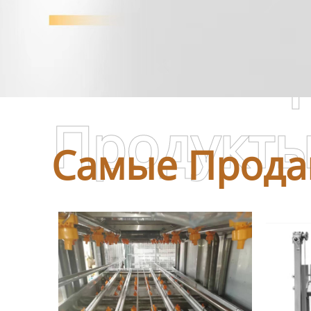
Самые П
Продукт
Самые Прода