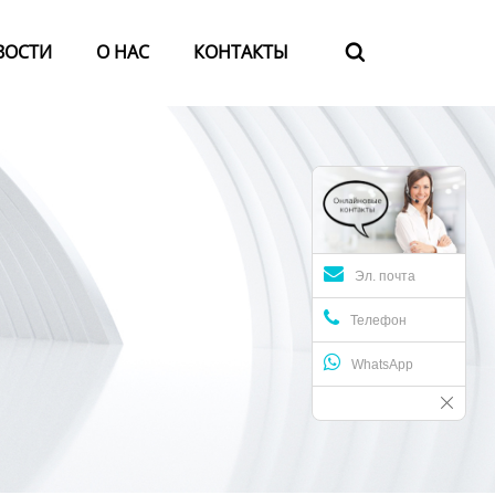
ВОСТИ
О HАС
КОНТАКТЫ

Эл. почта
Телефон
WhatsApp