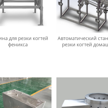
на для резки когтей
Автоматический стан
феникса
резки когтей дома
птицы