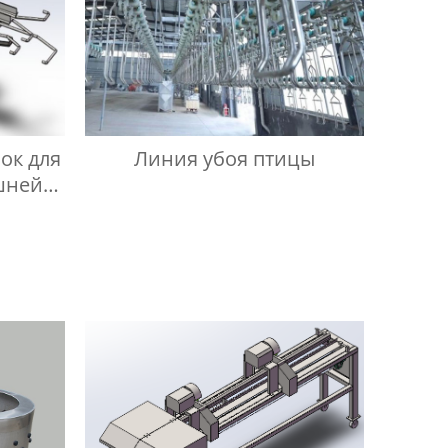
ок для
Линия убоя птицы
шней