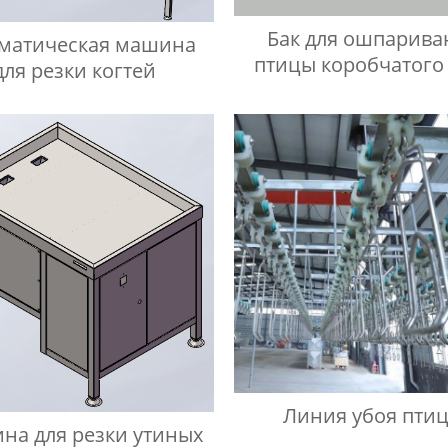
Бак для ошпарива
матическая машина
птицы коробчатого
для резки когтей
Линия убоя пти
на для резки утиных