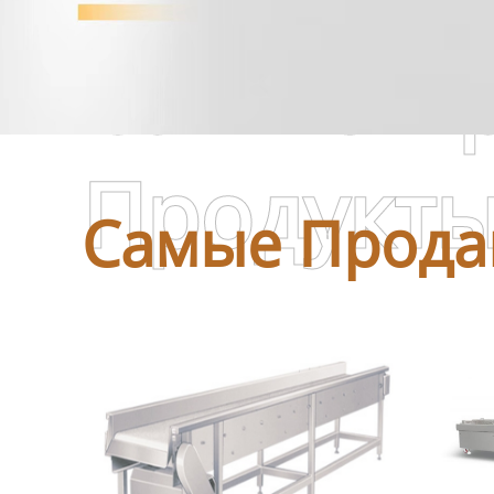
Самые П
Продукт
Самые Прода