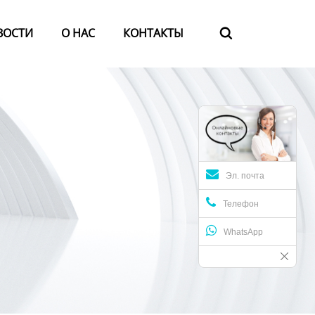
ВОСТИ
О HАС
КОНТАКТЫ

Эл. почта
Телефон
WhatsApp