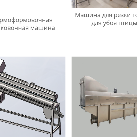
Машина для резки г
ермоформовочная
для убоя птиц
аковочная машина