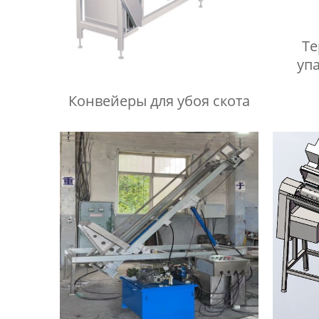
Т
уп
Конвейеры для убоя скота