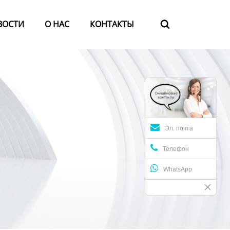
ВОСТИ
О HАС
КОНТАКТЫ

Эл. почта
Телефон
WhatsApp