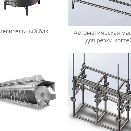
месительный бак
Автоматическая м
для резки когте