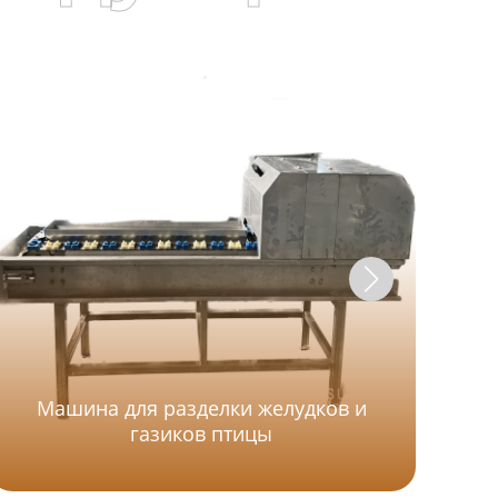
Машина для разделки желудков и
газиков птицы