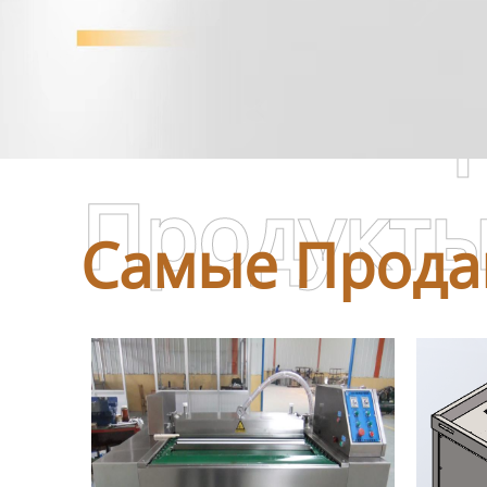
Самые П
Продукт
Самые Прода