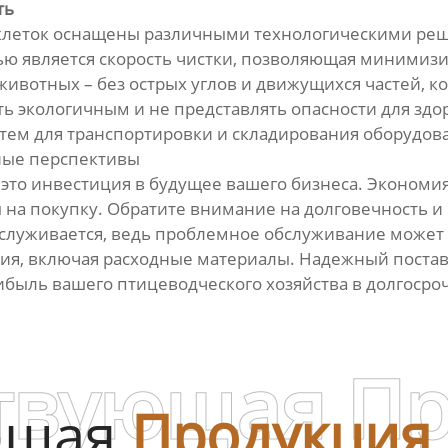
ть
клеток оснащены различными технологическими р
ю является скорость чистки, позволяющая минимизир
животных – без острых углов и движущихся частей, к
ть экологичным и не представлять опасности для зд
тем для транспортировки и складирования оборудов
ные перспективы
это инвестиция в будущее вашего бизнеса. Экономия
 на покупку. Обратите внимание на долговечность и
бслуживается, ведь проблемное обслуживание может
ния, включая расходные материалы. Надежный пост
быль вашего птицеводческого хозяйства в долгосро
твующая П
ющая
Продукция