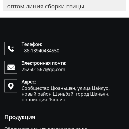
оптом линия сборки птицы
Телефон:

+86-13940484550
Электронная почта:

252501567@qq.com
Адрес:

Сообщество Цюаньшэн, улица Цайлуо,
новый район Шэньбэй, город Шэньян,
провинция Ляонин
Продукция