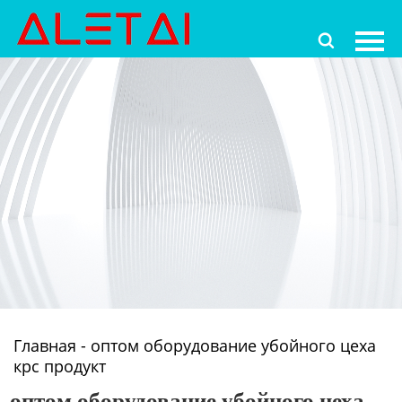
Главная

Продукция
Новости
О Hас
Контакты
Главная
-
оптом оборудование убойного цеха
крс продукт
оптом оборудование убойного цеха