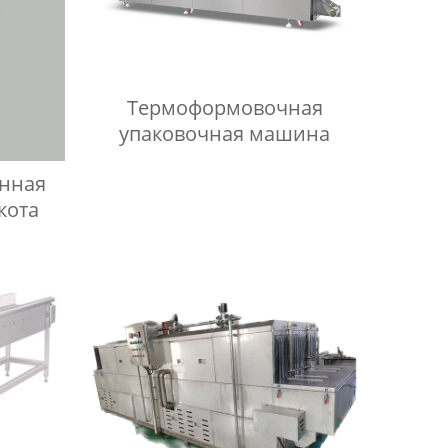
Термоформовочная
упаковочная машина
онная
кота