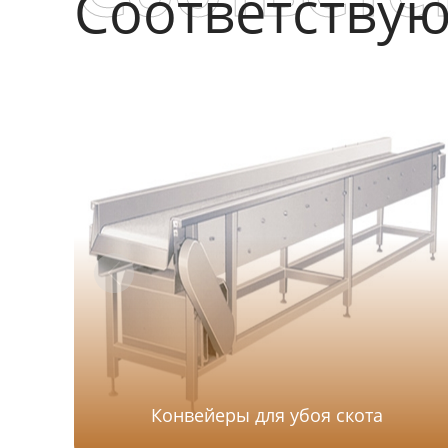
Соответству
Конвейеры для убоя скота