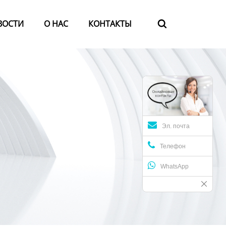
ВОСТИ
О HАС
КОНТАКТЫ

Эл. почта
Телефон
WhatsApp