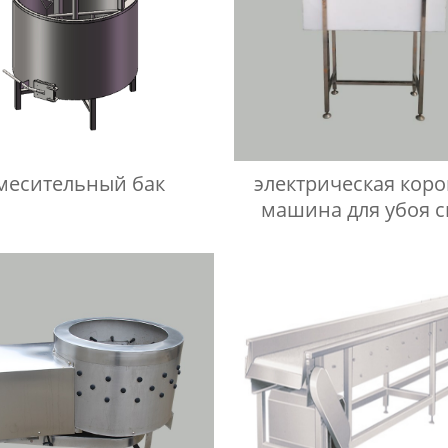
месительный бак
электрическая кор
машина для убоя с