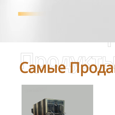
Самые П
Продукт
Самые Прода