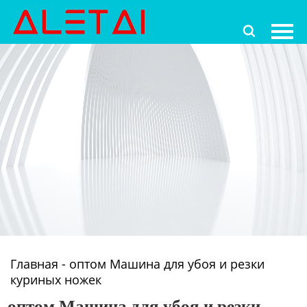
Главная

Продукция
Новости
О Hас
Контакты
Главная
-
оптом Машина для убоя и резки
куриных ножек
оптом Машина для убоя и резки