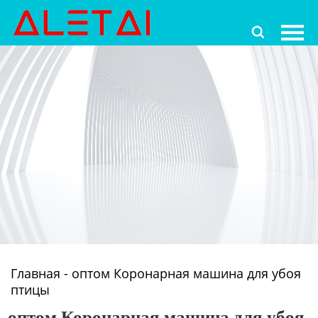
Главная

Продукция
Новости
О Hас
Контакты
Главная
-
оптом Коронарная машина для убоя
птицы
оптом Коронарная машина для убоя