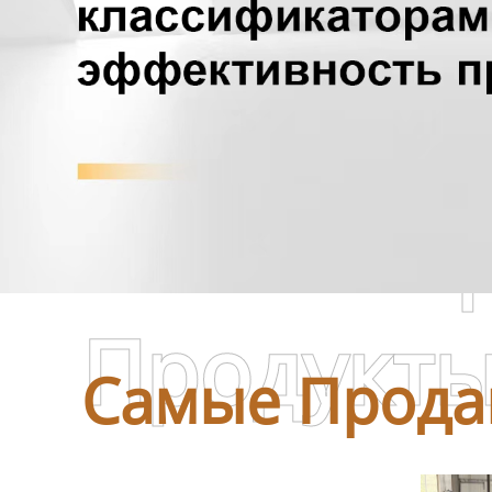
Самые П
Продукт
Самые Прода