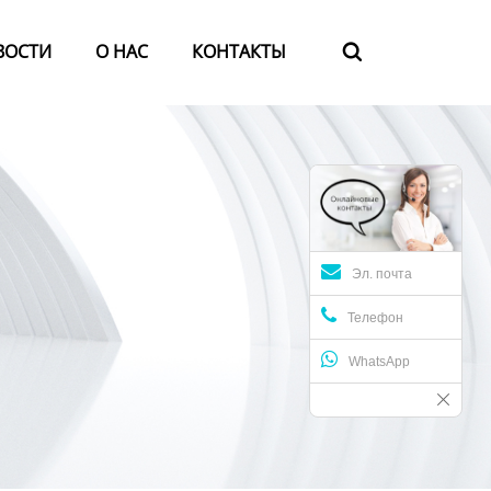
ВОСТИ
О HАС
КОНТАКТЫ

Эл. почта
Телефон
WhatsApp