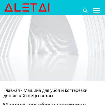
Главная

Продукция
Новости
О Hас
Контакты
Главная
-
Машина для убоя и когтерезки
домашней птицы оптом
Машина для убоя и когтерезки