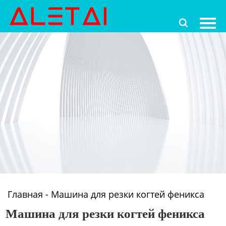
Главная

Продукция
Новости
О Hас
Контакты
Главная
-
Машина для резки когтей феникса
Машина для резки когтей феникса