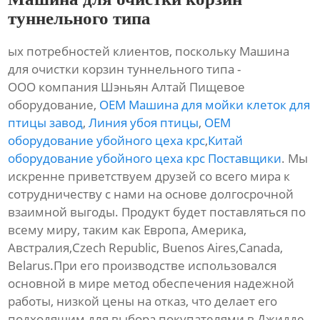
туннельного типа
ых потребностей клиентов, поскольку Машина
для очистки корзин туннельного типа -
ООО компания Шэньян Алтай Пищевое
оборудование,
OEM Машина для мойки клеток для
птицы завод
,
Линия убоя птицы
,
OEM
оборудование убойного цеха крс
,
Китай
оборудование убойного цеха крс Поставщики
. Мы
искренне приветствуем друзей со всего мира к
сотрудничеству с нами на основе долгосрочной
взаимной выгоды. Продукт будет поставляться по
всему миру, таким как Европа, Америка,
Австралия,Czech Republic, Buenos Aires,Canada,
Belarus.При его производстве использовался
основной в мире метод обеспечения надежной
работы, низкой цены на отказ, что делает его
подходящим для выбора покупателями в Джидде.