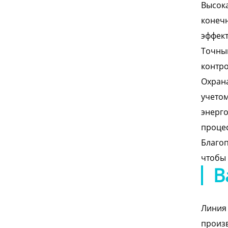
Высока
конечн
эффект
Точный
контро
Охрана
учетом
энерго
процес
Благоп
чтобы 
В
Линия 
произв