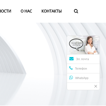
ВОСТИ
О HАС
КОНТАКТЫ

Эл. почта
Телефон
WhatsApp