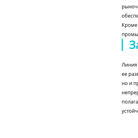
рыночн
обеспе
Кроме 
промы
З
Линия 
ее раз
но и п
непрер
полага
устой