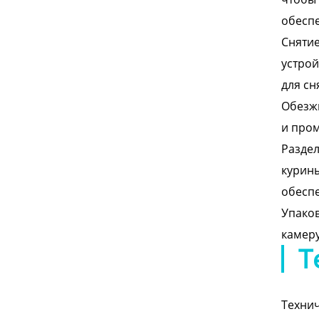
обеспе
Снятие
устрой
для сн
Обезжи
и пром
Раздел
курины
обеспе
Упаков
камеру
Т
Технич