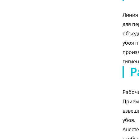
Линия 
для пе
объеди
убоя п
произв
гигиен
Р
Рабочи
Приемк
взвеши
убоя.
Анесте
чтобы 