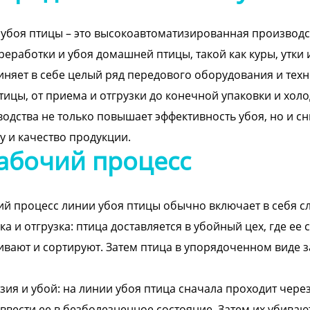
убоя птицы – это высокоавтоматизированная производс
реработки и убоя домашней птицы, такой как куры, утки
няет в себе целый ряд передового оборудования и техн
тицы, от приема и отгрузки до конечной упаковки и хол
одства не только повышает эффективность убоя, но и сн
у и качество продукции.
абочий процесс
й процесс линии убоя птицы обычно включает в себя с
а и отгрузка: птица доставляется в убойный цех, где ее
вают и сортируют. Затем птица в упорядоченном виде 
зия и убой: на линии убоя птица сначала проходит чере
ввести ее в безболезненное состояние. Затем их убиваю