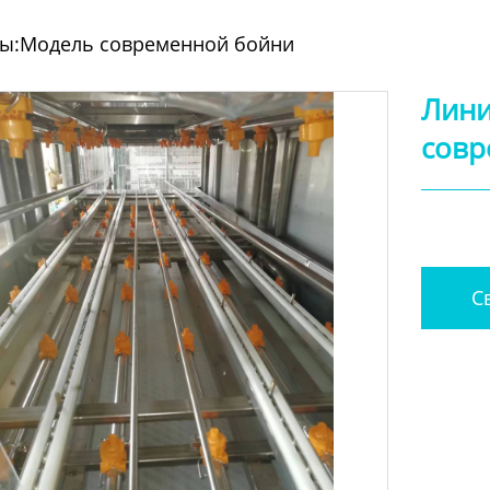
цы:Модель современной бойни
Лини
совр
Св