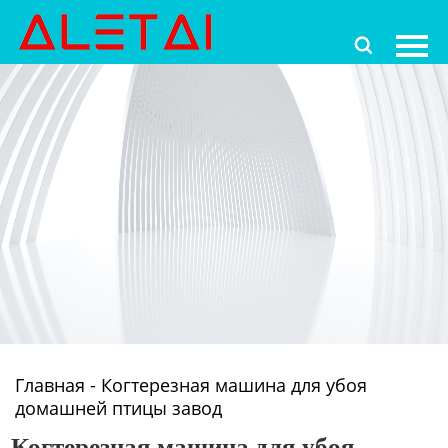
Главная

Продукция
Новости
О Hас
Контакты
Главная
-
Когтерезная машина для убоя
домашней птицы завод
Когтерезная машина для убоя