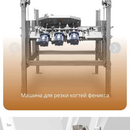
Машина для резки когтей феникса