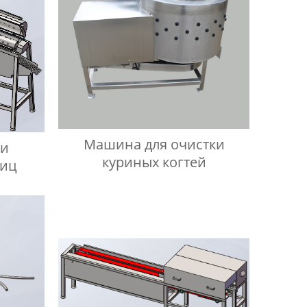
Машина для очистки
 и
куриных когтей
тиц