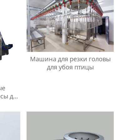
Машина для резки головы
для убоя птицы
ые
сы для
ковки