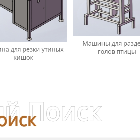
Машины для разд
на для резки утиных
голов птицы
кишок
й Поиск
оиск