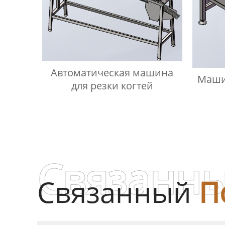
Автоматическая машина
Маши
для резки когтей
Связанны
Связанный
П