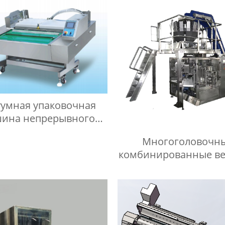
уумная упаковочная
ина непрерывного
действия
Многоголовочн
комбинированные ве
количественной упа