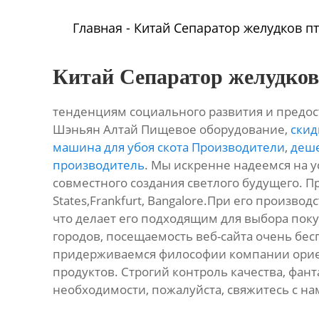
Главная
-
Китай Сепаратор желудков п
Китай Сепаратор желудко
тенденциям социального развития и предос
Шэньян Алтай Пищевое оборудование,
скид
машина для убоя скота Производители
,
деше
производитель
. Мы искренне надеемся на 
совместного создания светлого будущего. Про
States,Frankfurt, Bangalore.При его произв
что делает его подходящим для выбора по
городов, посещаемость веб-сайта очень бе
придерживаемся философии компании ориен
продуктов. Строгий контроль качества, фант
необходимости, пожалуйста, свяжитесь с на