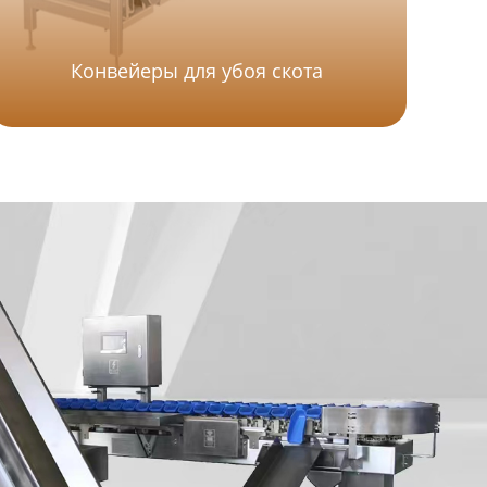
Конвейеры для убоя скота