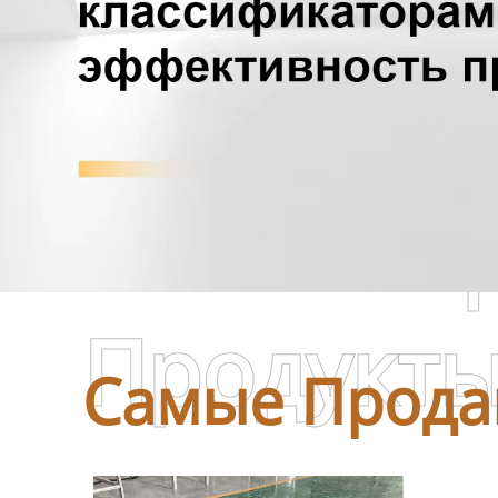
Самые П
Продукт
Самые Прода