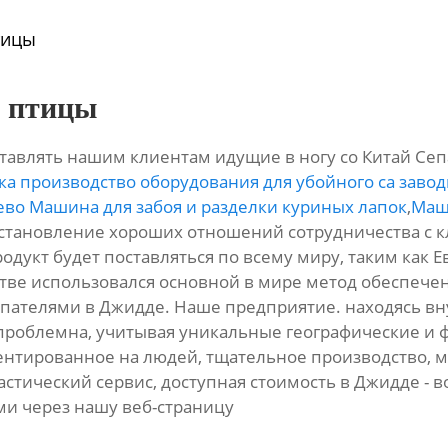
тицы
в птицы
тавлять нашим клиентам идущие в ногу со Китай Се
ка производство оборудования для убойного са заво
во Машина для забоя и разделки куриных лапок
,
Маш
установление хороших отношений сотрудничества с кл
дукт будет поставляться по всему миру, таким как Ев
одстве использовался основной в мире метод обеспече
купателями в Джидде. Наше предприятие. находясь 
спроблемна, учитывая уникальные географические и 
тированное на людей, тщательное производство, м
астический сервис, доступная стоимость в Джидде - во
ми через нашу веб-страницу