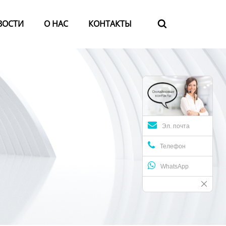
ВОСТИ
О HАС
КОНТАКТЫ

Эл. почта
Телефон
WhatsApp