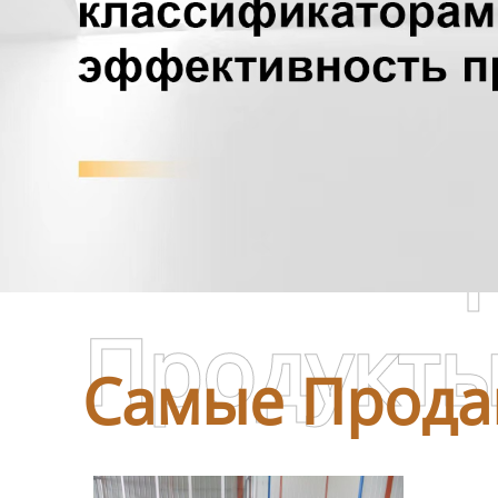
Самые П
Продукт
Самые Прода