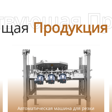
твующая П
ющая
Продукция
Автоматическая машина для резки