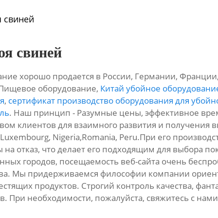
я свиней
оя свиней
ие хорошо продается в России, Германии, Франции, 
 Пищевое оборудование,
Китай убойное оборудование
я
,
сертификат производство оборудования для убойно
ель
. Наш принцип - Разумные цены, эффективное вре
ом клиентов для взаимного развития и получения вы
,Luxembourg, Nigeria,Romania, Peru.При его производ
 на отказ, что делает его подходящим для выбора п
нных городов, посещаемость веб-сайта очень беспр
тва. Мы придерживаемся философии компании ориен
естящих продуктов. Строгий контроль качества, фанта
ов. При необходимости, пожалуйста, свяжитесь с нам