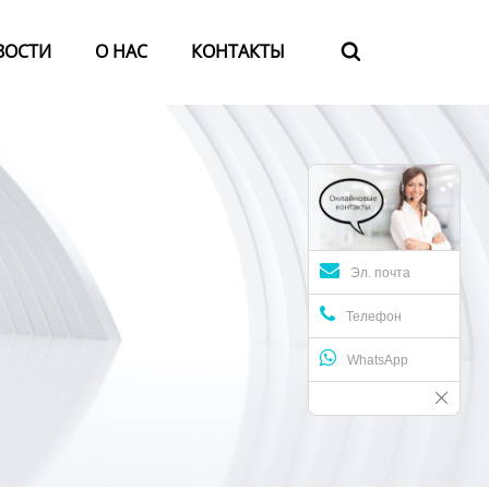
ВОСТИ
О HАС
КОНТАКТЫ

Эл. почта
Телефон
WhatsApp