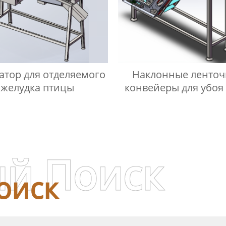
атор для отделяемого
Наклонные ленто
желудка птицы
конвейеры для у
й Поиск
оиск