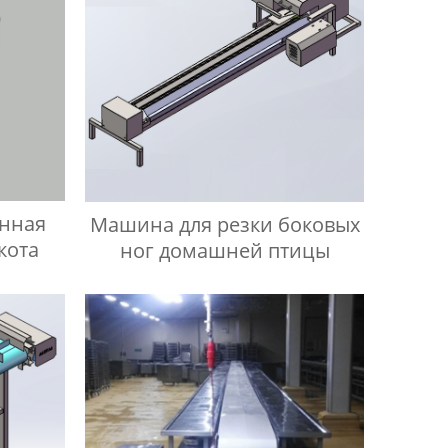
онная
Машина для резки боковых
кота
ног домашней птицы