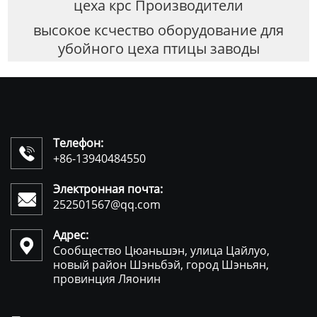
цеха крс Производители
высокое ксчество оборудование для
убойного цеха птицы заводы
Телефон:

+86-13940484550
Электронная почта:

252501567@qq.com
Адрес:

Сообщество Цюаньшэн, улица Цайлуо,
новый район Шэньбэй, город Шэньян,
провинция Ляонин