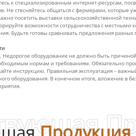
тесь к специализированным интернет-ресурсам, пос
ов. Не стесняйтесь общаться с фермерами, которые 
ажно посетить выставки сельскохозяйственной техник
норируйте возможности сотрудничества с местными 
ания. Будьте готовы сравнивать предложения разных
ти
а. Недорогое оборудование не должно быть причиной 
необходимым нормам и требованиям. Обязательно про
айте инструкцию. Правильная эксплуатация – важны
ого оборудования. В конечном итоге, вложение в без
приятия.
твующая П
ющая
Продукция