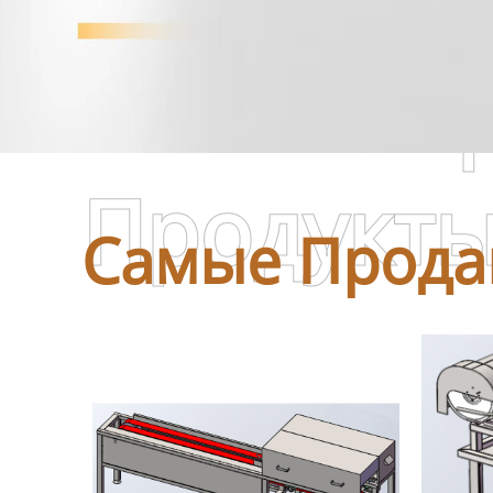
Самые П
Продукт
Самые Прода