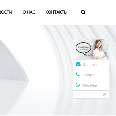
ВОСТИ
О HАС
КОНТАКТЫ

Эл. почта
Телефон
WhatsApp