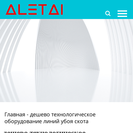
Главная

Продукция
Новости
О Hас
Контакты
Главная
-
дешево технологическое
оборудование линий убоя скота
дешево технологическое