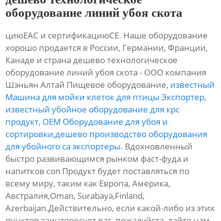
оборудование линий убоя скота
циюЕАС и сертификациюСЕ. Наше оборудование
хорошо продается в России, Германии, Франции,
Канаде и страна дешево технологическое
оборудование линий убоя скота - ООО компания
Шэньян Алтай Пищевое оборудование,
известный
Машина для мойки клеток для птицы Экспортер
,
известный убойное оборудование для крс
продукт
,
OEM Оборудование для убоя и
сортировки
,
дешево производство оборудования
для убойного са экспортеры
. Вдохновленный
быстро развивающимся рынком фаст-фуда и
напитков con Продукт будет поставляться по
всему миру, таким как Европа, Америка,
Австралия,Oman, Surabaya,Finland,
Azerbaijan.Действительно, если какой-либо из этих
пунктов заинтересует вас, пожалуйста, дайте нам