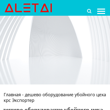
Главная

Продукция
Новости
О Hас
Контакты
Главная
-
дешево оборудование убойного цеха
крс Экспортер
дешево оборудование убойного цеха