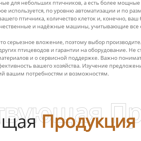
нные для небольших птичников, а есть более мощные
рое используется, по уровню автоматизации и по раз
шего птичника, количество клеток и, конечно, ваш 
ачественные и надёжные машины, учитывающие все 
то серьезное вложение, поэтому выбор производите
ругих птицеводов и гарантии на оборудование. Не с
материалов и о сервисной поддержке. Важно понимат
ффективность вашего хозяйства. Изучение предложе
ий вашим потребностям и возможностям.
твующая П
ющая
Продукция