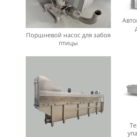
Авто
Поршневой насос для забоя
птицы
Т
уп