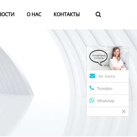
ВОСТИ
О HАС
КОНТАКТЫ

Эл. почта
Телефон
WhatsApp