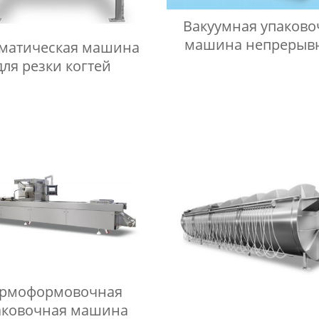
Вакуумная упаково
машина непрерыв
матическая машина
действия
для резки когтей
ермоформовочная
аковочная машина