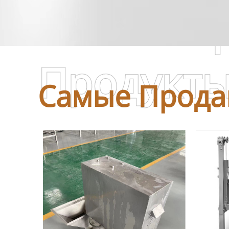
Самые П
Продукт
Самые Прода