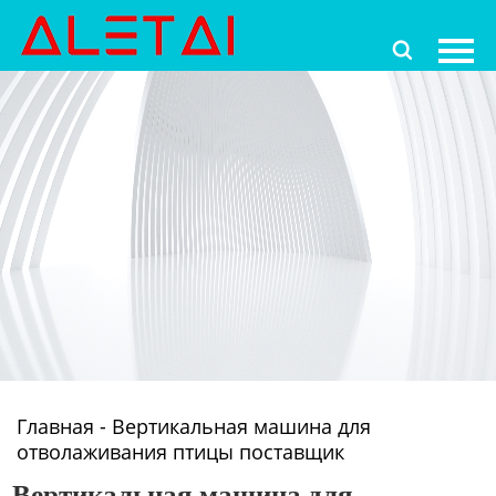
Главная

Продукция
Новости
О Hас
Контакты
Главная
-
Вертикальная машина для
отволаживания птицы поставщик
Вертикальная машина для