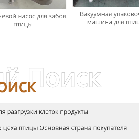
Вакуумная упаково
евой насос для забоя
машина для пти
птицы
й Поиск
оиск
я разгрузки клеток продукты
о цеха птицы Основная страна покупателя