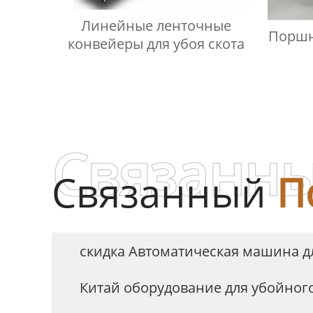
Линейные ленточные
Поршн
конвейеры для убоя скота
Связанны
Связанный
П
скидка Автоматическая машина дл
Китай оборудование для убойног