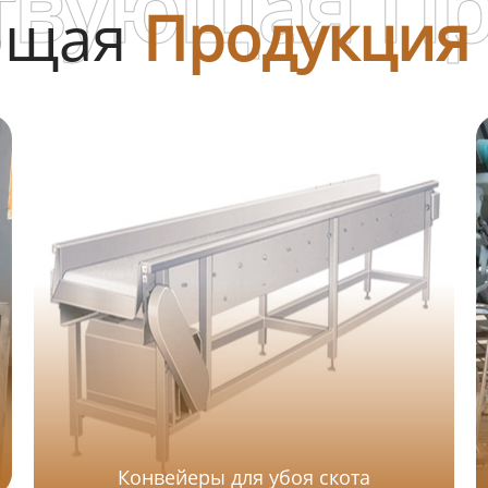
твующая П
ющая
Продукция
Конвейеры для убоя скота