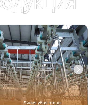
родукция
А
Линия убоя птицы