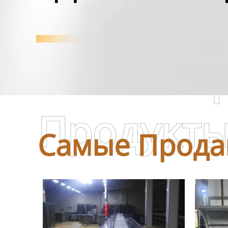
Самые П
Продукт
Самые Прода