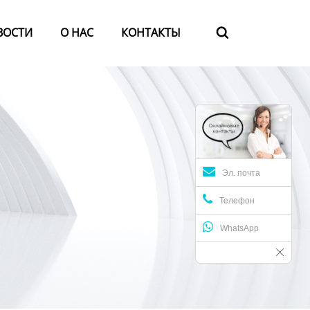
ВОСТИ
О HАС
КОНТАКТЫ

Эл. почта
Телефон
WhatsApp